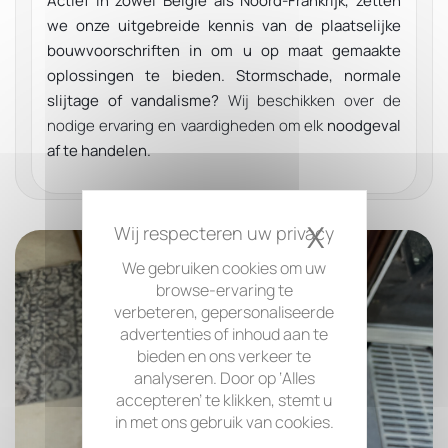
Actief in zowel België als Noord-Frankrijk, zetten
we onze uitgebreide kennis van de plaatselijke
bouwvoorschriften in om u op maat gemaakte
oplossingen te bieden.
Stormschade, normale
slijtage of vandalisme?
Wij beschikken over de
nodige ervaring en vaardigheden om elk
noodgeval
af te handelen
.
X
Cookiesb
We gebruiken cookies om uw
browse-ervaring te
verbeteren, gepersonaliseerde
advertenties of inhoud aan te
bieden en ons verkeer te
analyseren. Door op ‘Alles
accepteren’ te klikken, stemt u
in met ons gebruik van cookies.