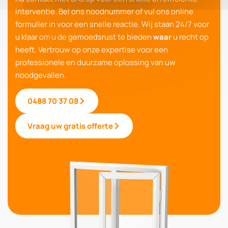
interventie. Bel ons noodnummer of vul ons online
formulier in voor een snelle reactie.
Wij staan
24/7 voor
u klaar
om u de
gemoedsrust te bieden
waar
u recht op
heeft
.
Vertrouw op onze expertise voor een
professionele en duurzame oplossing van uw
noodgevallen.
0488 70 37 08
Vraag uw gratis offerte