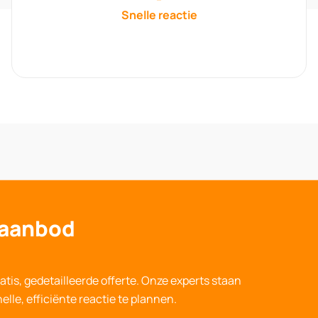
Snelle reactie
 aanbod
atis, gedetailleerde offerte
. Onze experts staan
lle, efficiënte reactie te plannen.