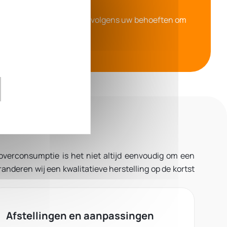
f PVC. Wij passen ons aan volgens uw behoeften om
 overconsumptie is het niet altijd eenvoudig om een
anderen wij een kwalitatieve herstelling op de kortst
Afstellingen en aanpassingen