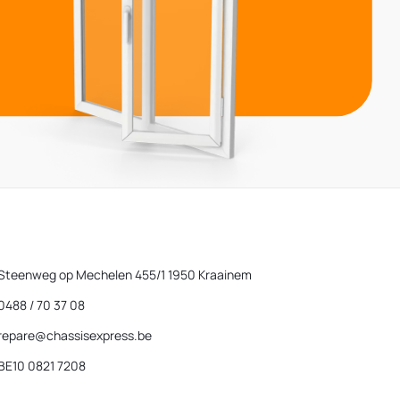
Steenweg op Mechelen 455/1 1950 Kraainem
0488 / 70 37 08
repare@chassisexpress.be
BE10 0821 7208