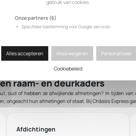
uw
gebruik van cookies.
ij aan de slag met alle soorten profielen: aluminium, hout o
Onze partners
(6)
en.
Specifieke toestemming voor Google-services
Alles accepteren
Alles weigeren
Personaliseer
Cookiebeleid
en raam- en deurkaders
ou
t,
oud
of hebben ze
afwijkende afmetingen
?
In tijden van
len, ongeacht hun afmetingen of staat. Bij Châssis Express gar
Afdichtingen