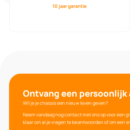
10 jaar garantie
Ontvang een persoonlijk
Wil je je chassis een nieuw leven geven?
Neem vandaag nog contact met ons op voor een
gr
klaar om al je vragen te beantwoorden of om een sne