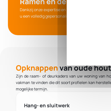
Ramen
en deuren als nie
Dankzij onze expertise en 10 jaar
ervaring kunnen w
u een volledig
gepersonaliseerde
oplossing te bied
Opknappen
van oude hout
Zijn de raam- of deurkaders van uw woning van h
vakman te vinden die dit soort profielen kan herstel
mogelijke termijn.
Hang- en sluitwerk