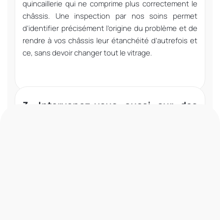
quincaillerie qui ne comprime plus correctement le
châssis. Une inspection par nos soins permet
d’identifier précisément l’origine du problème et de
rendre à vos châssis leur étanchéité d’autrefois et
ce, sans devoir changer tout le vitrage.
3. Intervenez-vous aussi sur des
châssis en aluminium anciens ?
Nous pouvons intervenir sur de nombreux modèles,
récents ou plus anciens. Lors du diagnostic, nous
vérifions la faisabilité et la pertinence d’une
réparation et vous conseillons en toute
transparence.