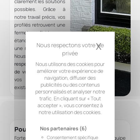
clairement les solutions
possibles. Grâce à
notre travail précis, vos
profilés retrouvent une
fermeture fluide, une
étanchéité correcte et
X
Masquer 
une meilleure isolation.
Nous avons à cœur de
Nous utilisons des cookies pour
respecter l’esthétique
améliorer votre expérience de
de votre façade
et de
navigation, diffuser des
vos menuiseries
publicités ou des contenus
existantes.
personnalisés et analyser notre
trafic. En cliquant sur « Tout
accepter », vous consentez à
notre utilisation des cookies.
Pourquoi faire appel à nous ?
Nos partenaires
(6)
Consentement spécifique
Forte de
plus de 10 ans d’expérience
, notre équipe