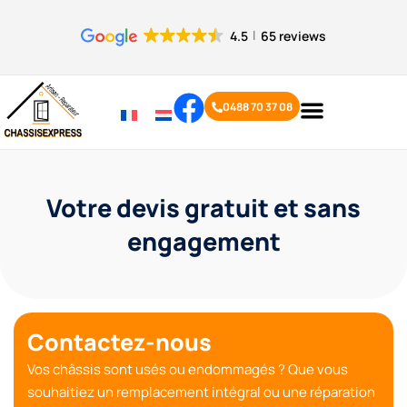
Panneau de gestion des cookies
4.5
65 reviews
0488 70 37 08
Votre devis gratuit et sans
engagement
Contactez-nous
Vos châssis sont usés ou endommagés ? Que vous
souhaitiez un
remplacement intégral
ou une
réparation