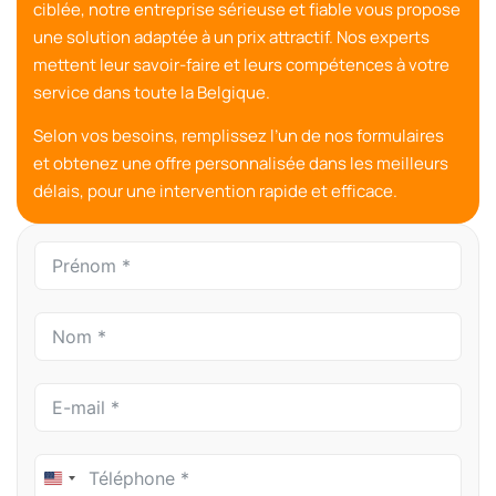
ciblée
, notre entreprise sérieuse et fiable vous propose
une solution adaptée à un prix attractif. Nos experts
mettent
leur savoir-faire et leurs compétences
à votre
service dans toute la Belgique.
Selon vos besoins, remplissez l’un de nos formulaires
et obtenez une
offre personnalisée
dans les meilleurs
délais, pour une intervention rapide et efficace.
United States +1